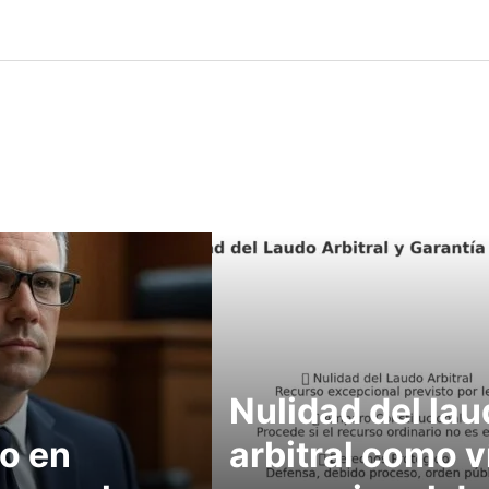
Nulidad del la
to en
arbitral como v