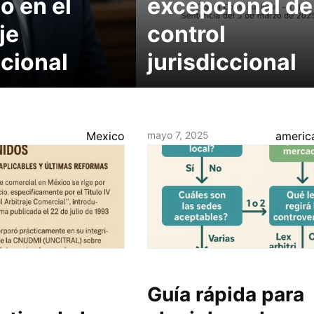
o en el
excepcional de
je
control
acional
jurisdiccional
Mexico
mayo 7, 2025
america
Guía rápida para